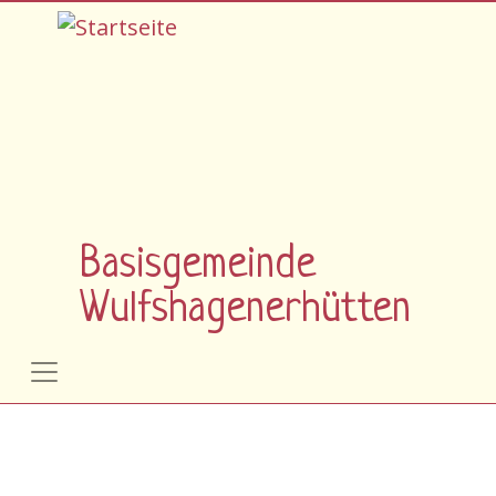
Direkt zum Inhalt
Basisgemeinde
Wulfshagenerhütten