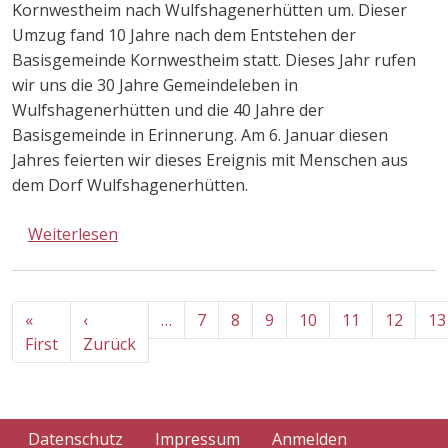
Kornwestheim nach Wulfshagenerhütten um. Dieser
Umzug fand 10 Jahre nach dem Entstehen der
Basisgemeinde Kornwestheim statt. Dieses Jahr rufen
wir uns die 30 Jahre Gemeindeleben in
Wulfshagenerhütten und die 40 Jahre der
Basisgemeinde in Erinnerung. Am 6. Januar diesen
Jahres feierten wir dieses Ereignis mit Menschen aus
dem Dorf Wulfshagenerhütten.
über 1983-2013: 30 Jahre in Wulfshagenerh
Weiterlesen
Seitennummerierung
«
‹
…
7
8
9
10
11
12
13
Erste Seite
Vorherige Seite
First
Zurück
Benutzermenü
Datenschutz
Impressum
Anmelden